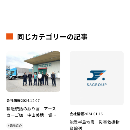
同じカテゴリーの記事
会社情報
2024.12.07
輸送統括の独り言 アース
会社情報
2024.01.16
カーゴ様 中山美穂 堀場
製作所取扱者講習 共同会
能登半島地震 災害救援物
#職場紹介
議 船橋営業所 安全会議
資輸送