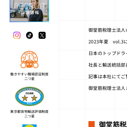
御堂筋税理士法人の「Bu
2023年夏 vo
日本のトップドラ
社長と輸送統括部
働きやすい職場認証制度
記事は本社にてご
二つ星
御堂筋税理士法人
東京都貨物輸送評価制度
二つ星
御堂筋税